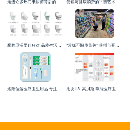
走进众多热门纸尿裤背后的超级工厂 天娇究竟有多强？
促销与健康消费的平衡艺术 从全场9折看个人洗护美妆购物策略
鹰牌卫浴团购狂欢 品质生活一站到位，独家优惠等你来抢
"常抓不懈质量关” 莱州市开展消毒产品与个人卫生用品节前抽查行动
洛阳佳运医疗卫生用品 专注个人卫生用品销售，守护健康生活
用友U8+高贝斯 赋能医疗卫生与母婴用品行业的信息化升级之道