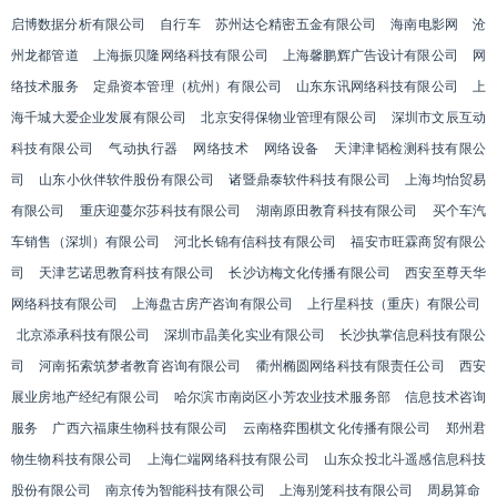
启博数据分析有限公司
自行车
苏州达仑精密五金有限公司
海南电影网
沧
州龙都管道
上海振贝隆网络科技有限公司
上海馨鹏辉广告设计有限公司
网
络技术服务
定鼎资本管理（杭州）有限公司
山东东讯网络科技有限公司
上
海千城大爱企业发展有限公司
北京安得保物业管理有限公司
深圳市文辰互动
科技有限公司
气动执行器
网络技术
网络设备
天津津韬检测科技有限公
司
山东小伙伴软件股份有限公司
诸暨鼎泰软件科技有限公司
上海均怡贸易
有限公司
重庆迎蔓尔莎科技有限公司
湖南原田教育科技有限公司
买个车汽
车销售（深圳）有限公司
河北长锦有信科技有限公司
福安市旺霖商贸有限公
司
天津艺诺思教育科技有限公司
长沙访梅文化传播有限公司
西安至尊天华
网络科技有限公司
上海盘古房产咨询有限公司
上行星科技（重庆）有限公司
北京添承科技有限公司
深圳市晶美化实业有限公司
长沙执掌信息科技有限公
司
河南拓索筑梦者教育咨询有限公司
衢州椭圆网络科技有限责任公司
西安
展业房地产经纪有限公司
哈尔滨市南岗区小芳农业技术服务部
信息技术咨询
服务
广西六福康生物科技有限公司
云南格弈围棋文化传播有限公司
郑州君
物生物科技有限公司
上海仁端网络科技有限公司
山东众投北斗遥感信息科技
股份有限公司
南京传为智能科技有限公司
上海别笼科技有限公司
周易算命