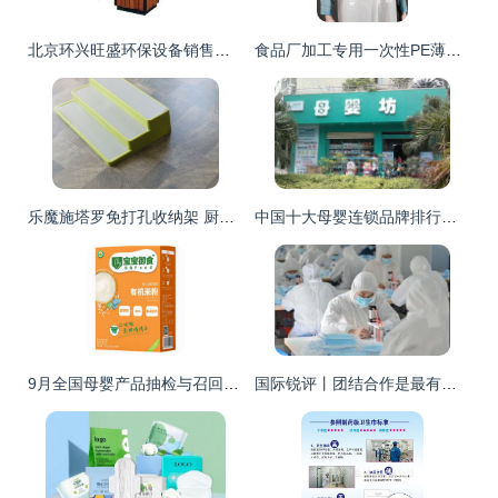
北京环兴旺盛环保设备销售中心 环卫、交通、园艺设施与母婴用品的多元化供应
食品厂加工专用一次性PE薄膜卫生围裙 守护食品安全的关键个人防护用品
乐魔施塔罗免打孔收纳架 厨房与卫浴置物新选择，齐家旺铺促销活动火热进行中
中国十大母婴连锁品牌排行榜前10强及其个人卫生用品销售特点
9月全国母婴产品抽检与召回资讯及个人卫生用品销售分析
国际锐评丨团结合作是最有力的武器——中国抗疫实践带给世界的思考之三 个人卫生用品销售